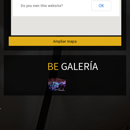
OK
Do you own this website?
Ampliar mapa
BE
GALERÍA