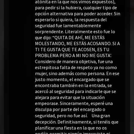
atónita en la que nos vimos expuestos),
para pedir si la hubiera, cualquier tipo de
opción alternativa para poder acceder. Sin
esperarlo si quiera, la respuesta del
seguridad fue lamentablemente
sorprendente. Literalmente esto fue lo
que dijo: “QUITA DE AHÍ, ME ESTÁS
MOLESTANDO, ME ESTÁS ACOSANDO. SI A
TI TE GUSTA QUE TE ACOSEN, ES TU
PROBLEMA PERO A MI NO ME GUSTA'.
Considero de manera objetiva, fue una
estrepitosa falta de respeto ya no como
mujer, sino además como persona. En ese
justo momento, el encargado que se
encontraba también en la entrada, se
acercó al seguridad para indicarle que se
alejara para evitar que la situación
empeorase. Sinceramente, esperé una
disculpa por parte del encargado o
seguridad, pero no fue así. Una gran
decepción. Definitivamente, si tenéis que
planificar una fiesta en la que no os
podáis permitir ningún imprevisto ni