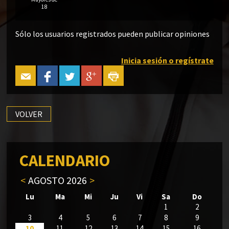
18
Sólo los usuarios registrados pueden publicar opiniones
Inicia sesión o regístrate
VOLVER
CALENDARIO
<
AGOSTO 2026
>
Lu
Ma
Mi
Ju
Vi
Sa
Do
1
2
3
4
5
6
7
8
9
10
11
12
13
14
15
16