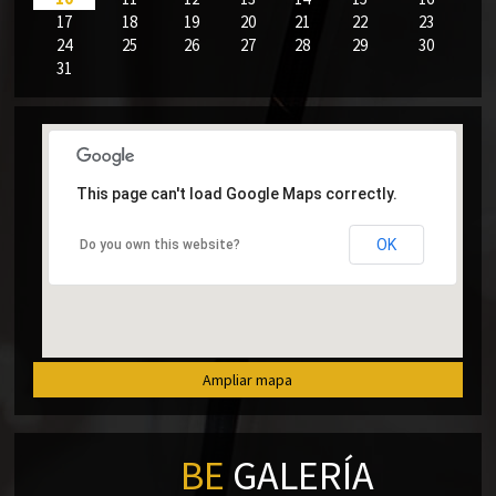
17
18
19
20
21
22
23
24
25
26
27
28
29
30
31
This page can't load Google Maps correctly.
OK
Do you own this website?
Ampliar mapa
BE
GALERÍA